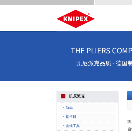
凯尼派克
新品
钢丝钳
凯
剥线工具
自