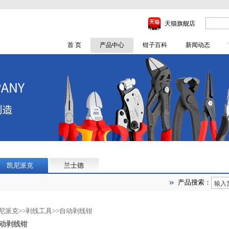
天猫旗舰店
首 页
产品中心
钳子百科
新闻动态
凯尼派克
兰士德
产品搜索：
尼派克
>>
剥线工具
>>
自动剥线钳
动剥线钳