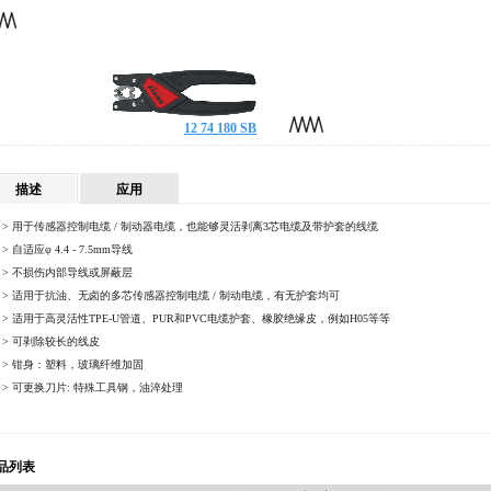
12 74 180 SB
描述
应用
>
用于传感器控制电缆
/
制动器电缆，也能够灵活剥离
3
芯电缆及带护套的线缆
>
自适应φ
4.4 - 7.5mm
导线
>
不损伤内部导线或屏蔽层
>
适用于抗油、无卤的多芯传感器控制电缆
/
制动电缆，有无护套均可
>
适用于高灵活性
TPE-U
管道、
PUR
和
PVC
电缆护套、橡胶绝缘皮，例如
H05
等等
>
可剥除较长的线皮
>
钳身：塑料，玻璃纤维加固
>
可更换刀片
:
特殊工具钢，油淬处理
品列表