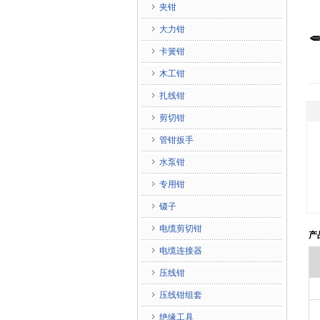
夹钳
大力钳
卡簧钳
木工钳
扎线钳
剪切钳
管钳扳手
水泵钳
专用钳
镊子
电缆剪切钳
产
电缆连接器
压线钳
压线钳组套
绝缘工具