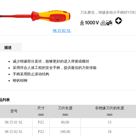
刀头磨光，绝缘多组分手柄经VDE
98 25 02 SL
描述
减少绝缘部分直径，能够更好的进入弹簧或螺丝
采用符合人体工程的安全手柄，提供最佳的力矩传输
手柄采用防止滚动结构
铬钒钼钢
品列表
尺寸
刀片长度
非绝缘刀片的长度
货号
mm
mm
mm
98 25 01 SL
PZ1
80,00
15
98 25 02 SL
PZ2
100,00
18