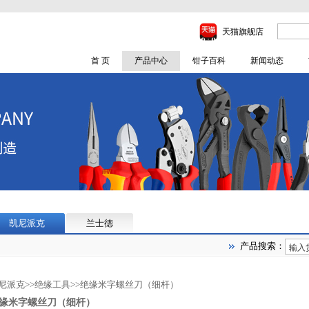
天猫旗舰店
首 页
产品中心
钳子百科
新闻动态
凯尼派克
兰士德
产品搜索：
尼派克
>>
绝缘工具
>>
绝缘米字螺丝刀（细杆）
缘米字螺丝刀（细杆）