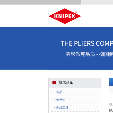
凯尼派克
新品
钢丝钳
凯
剥线工具
绝