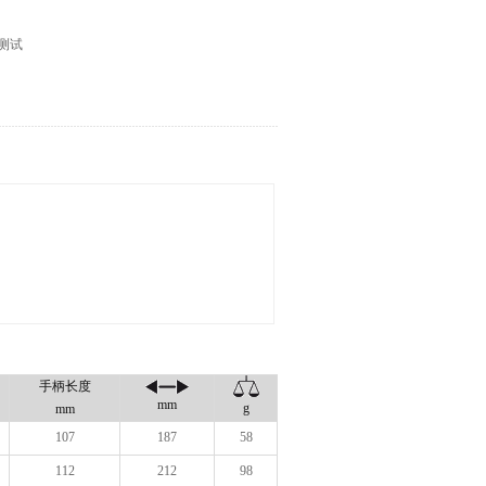
测试
手柄长度
mm
g
mm
107
187
58
112
212
98