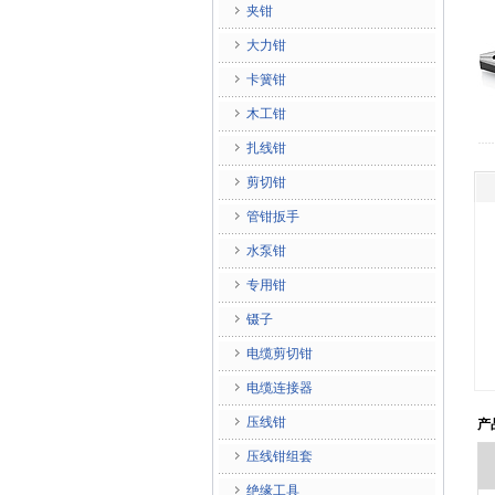
夹钳
大力钳
卡簧钳
木工钳
扎线钳
剪切钳
管钳扳手
水泵钳
专用钳
镊子
电缆剪切钳
电缆连接器
压线钳
产
压线钳组套
绝缘工具