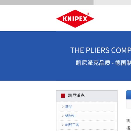
凯尼派克
新品
钢丝钳
凯
剥线工具
省