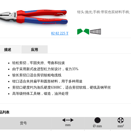
钳头:抛光;手柄:带双色双材料手柄;
02 02 225 T
描述
应用
轻松剪切，牢固夹持、弯曲和拉拔
由于采用新式改进型杠力矩设计，省力35%
较长剪切口适合剪切较粗电缆线
钳口适合夹持扁平和圆形材料，用于多种用途
剪切口硬度约为洛氏硬度63HRC，适合剪切软线，硬线及钢琴丝
高等级特殊工具钢，锻造，油淬处理
品列表
货号
mm
Ø mm
mm²