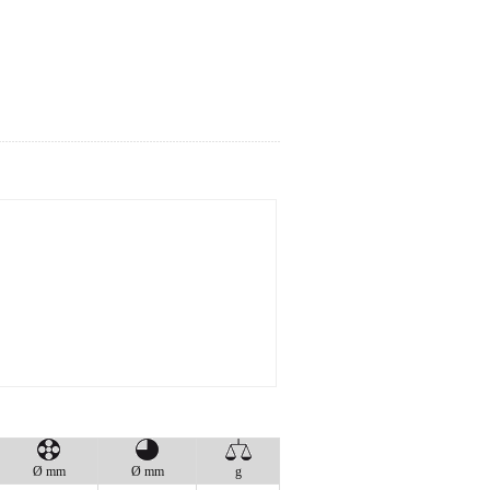
Ø mm
Ø mm
g