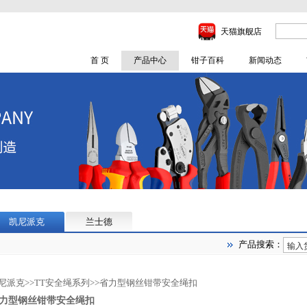
天猫旗舰店
首 页
产品中心
钳子百科
新闻动态
凯尼派克
兰士德
产品搜索：
尼派克
>>
TT安全绳系列
>>
省力型钢丝钳带安全绳扣
力型钢丝钳带安全绳扣