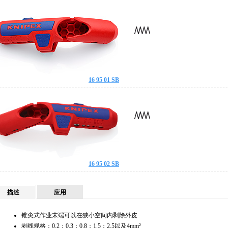
16 95 01 SB
16 95 02 SB
描述
应用
锥尖式作业末端可以在狭小空间内剥除外皮
剥线规格：0.2；0.3；0.8；1.5；2.5以及4mm²