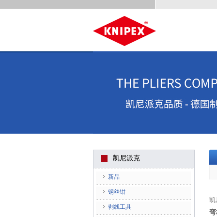
凯尼派克
新品
钢丝钳
凯
剥线工具
弯