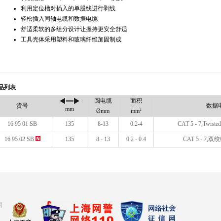
利用定位槽对插入的单股线进行剥线
轻松插入同轴电缆和数据电缆
舒适柔软的多组分设计让握持更安全舒适
工具壳体采用塑料和玻璃纤维加固制成
品列表
圆电缆
面积
货号
数据
mm
Ømm
mm²
16 95 01 SB
135
8-13
0.2-4
CAT 5 - 7,Twiste
16 95 02 SB
135
8 - 13
0.2 - 0.4
CAT 5 - 7,双
司