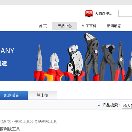
天猫旗舰店
首 页
产品中心
钳子百科
新闻动态
凯尼派克
兰士德
产品搜索：
尼派克
>>
剥线工具
>>
弯柄剥线工具
柄剥线工具