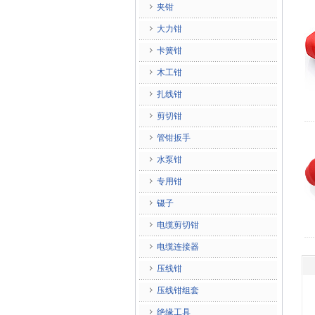
夹钳
大力钳
卡簧钳
木工钳
扎线钳
剪切钳
管钳扳手
水泵钳
专用钳
镊子
电缆剪切钳
电缆连接器
压线钳
压线钳组套
绝缘工具