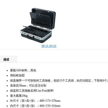
00 21 20 LE
描述
重载ABS材料，黑色
用铝框加固
箱盖侧带一个可拆除的工具隔板，包括15个工具袋，由爪扣固定，下面有6个大
底座高58mm，可以灵活分割
箱盖和工具隔板采用Con-Pearl材料
最大载重20kg
外尺寸（宽×高×深）：480×175×370mm
内尺寸（宽×高×深）：460×170×310mm