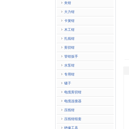
夹钳
大力钳
卡簧钳
木工钳
扎线钳
剪切钳
管钳扳手
水泵钳
专用钳
镊子
电缆剪切钳
电缆连接器
压线钳
压线钳组套
绝缘工具