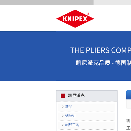
凯尼派克
新品
钢丝钳
凯
剥线工具
工