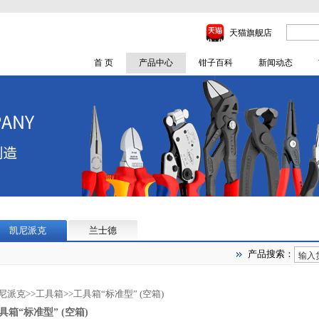
天猫旗舰店
首 页
产品中心
钳子百科
新闻动态
凯尼派克
兰士德
产品搜索：
尼派克
>>
工具箱
>>
工具箱“标准型” (空箱)
具箱“标准型” (空箱)