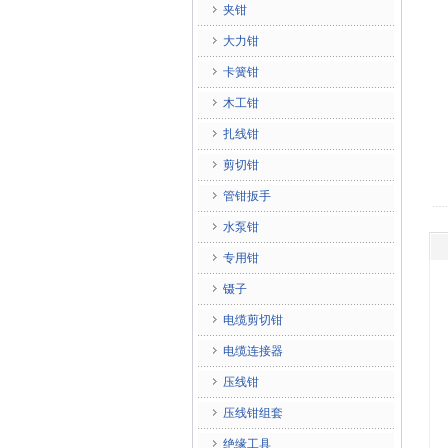
夹钳
大力钳
卡簧钳
木工钳
扎线钳
剪切钳
管钳扳手
水泵钳
专用钳
镊子
电缆剪切钳
电缆连接器
压线钳
压线钳组套
绝缘工具