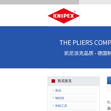
凯尼派克
新品
钢丝钳
凯
剥线工具
系