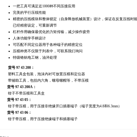
一把工具可满足近1000种不同压接应用
完美的平行压线性能
精密的压线模块和整体锁定（自身释放机械装置）设计，保证在反复压线时
已经精密设定，可重新调节
杠杆作用确保最优化的力矩传输，减少操作疲劳
人体功能学手柄设计
可匹配不同定位器用于各种端子的精密定位
压模种类不仅限于列表中，可联系我们询问
特级铬钒电工钢，油淬处理
货号 97 43 200：
塑料工具盒包装，泡沫内衬可放置压模和定位器
带辅助工具，包括内六角，螺母螺帽等，不带压模
货号 97 43 200A：
钳子不带压模和工具盒
货号 97 43 05：
钳子带压模，用于压接非绝缘开口插塞端子（端子宽度为4.8和6.3mm）
货号 97 43 06：
钳子带压模，用于压接绝缘端子和插塞端子