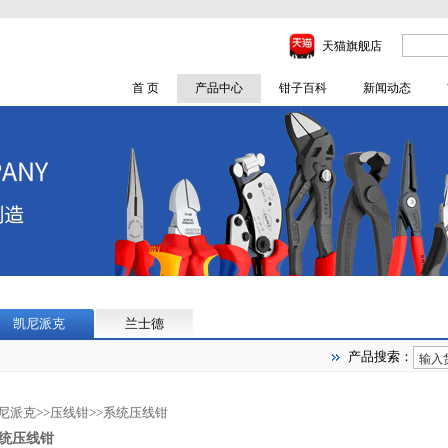
天猫旗舰店
首 页
产品中心
钳子百科
新闻动态
凯尼派克
兰士德
产品搜索：
尼派克
>>
压线钳
>>
系统压线钳
统压线钳