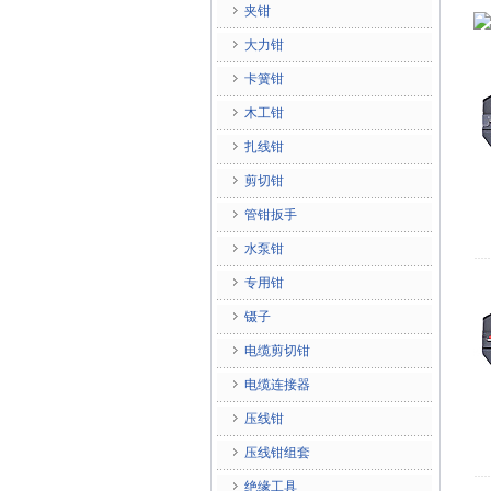
夹钳
大力钳
卡簧钳
木工钳
扎线钳
剪切钳
管钳扳手
水泵钳
专用钳
镊子
电缆剪切钳
电缆连接器
压线钳
压线钳组套
绝缘工具