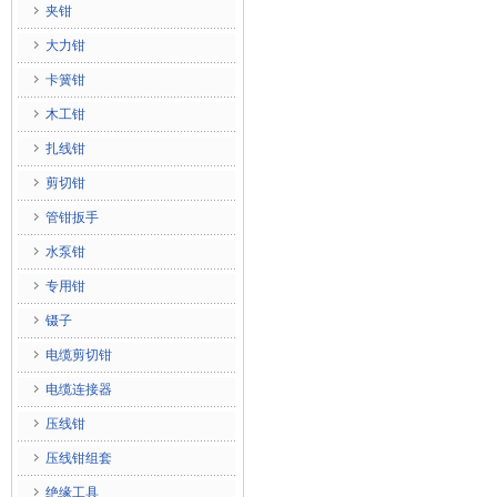
夹钳
大力钳
卡簧钳
木工钳
扎线钳
剪切钳
管钳扳手
水泵钳
专用钳
镊子
电缆剪切钳
电缆连接器
压线钳
压线钳组套
绝缘工具