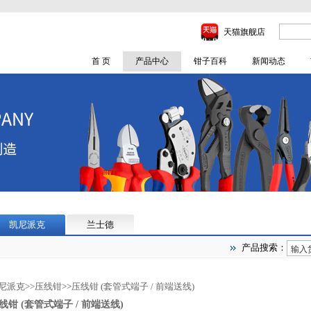
天猫旗舰店
首 页
产品中心
钳子百科
新闻动态
凯尼派克
兰士德
产品搜索：
尼派克
>>
压线钳
>>
压线钳 (套管式端子 / 前端送线)
线钳 (套管式端子 / 前端送线)