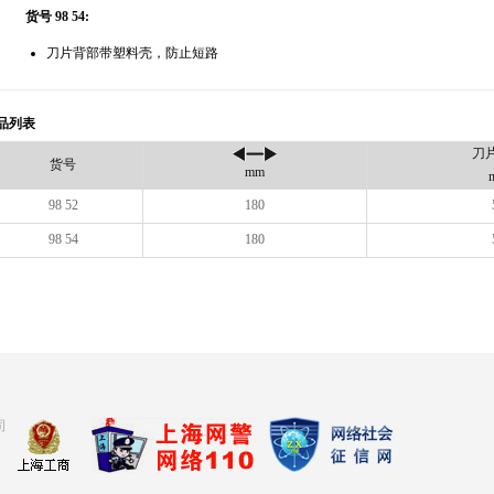
货号 98 54:
刀片背部带塑料壳，防止短路
品列表
刀
货号
mm
98 52
180
98 54
180
司