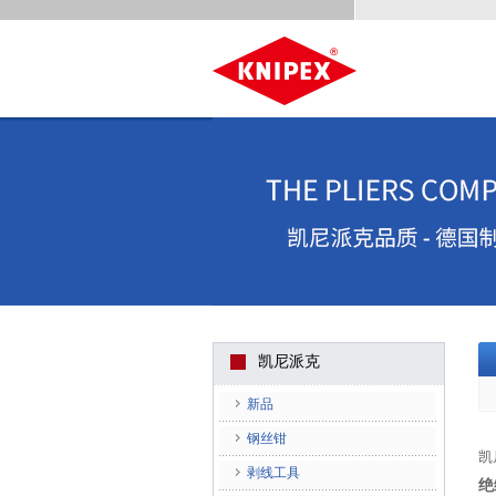
凯尼派克
新品
钢丝钳
凯
剥线工具
绝