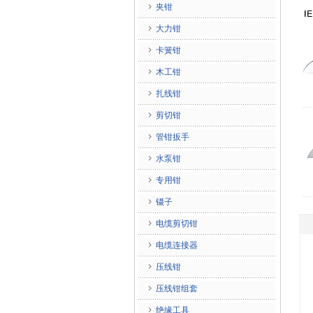
夹钳
大力钳
卡簧钳
木工钳
扎线钳
剪切钳
管钳扳手
水泵钳
专用钳
镊子
电缆剪切钳
电缆连接器
压线钳
压线钳组套
绝缘工具