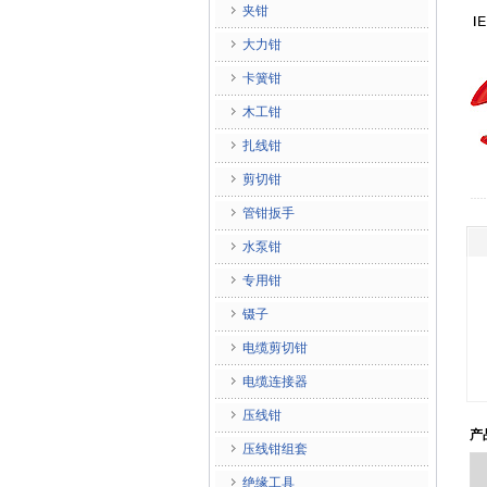
夹钳
大力钳
卡簧钳
木工钳
扎线钳
剪切钳
管钳扳手
水泵钳
专用钳
镊子
电缆剪切钳
电缆连接器
压线钳
产
压线钳组套
绝缘工具