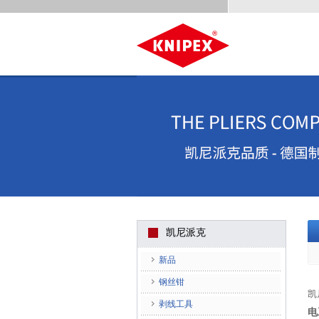
凯尼派克
新品
钢丝钳
凯
剥线工具
电