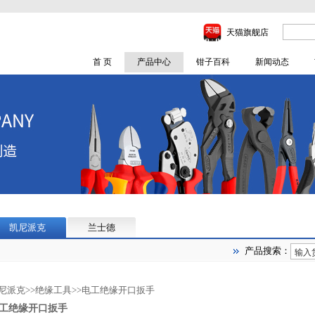
天猫旗舰店
首 页
产品中心
钳子百科
新闻动态
凯尼派克
兰士德
产品搜索：
尼派克
>>
绝缘工具
>>
电工绝缘开口扳手
工绝缘开口扳手