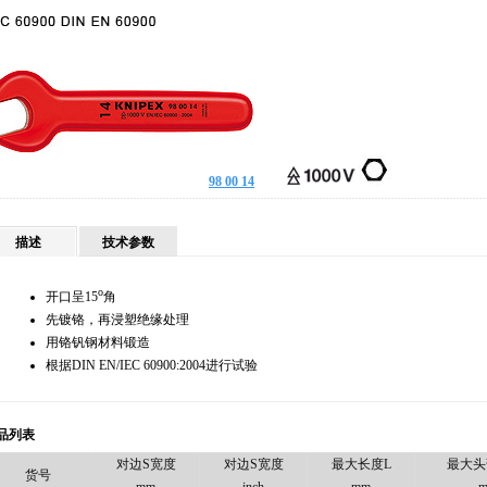
98 00 14
描述
技术参数
o
开口呈15
角
先镀铬，再浸塑绝缘处理
用铬钒钢材料锻造
根据DIN EN/IEC 60900:2004进行试验
品列表
对边S宽度
对边S宽度
最大长度L
最大头
货号