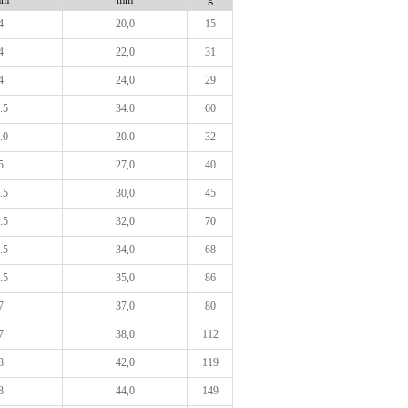
mm
mm
4
20,0
15
4
22,0
31
4
24,0
29
.5
34.0
60
.0
20.0
32
5
27,0
40
.5
30,0
45
.5
32,0
70
.5
34,0
68
.5
35,0
86
7
37,0
80
7
38,0
112
8
42,0
119
8
44,0
149