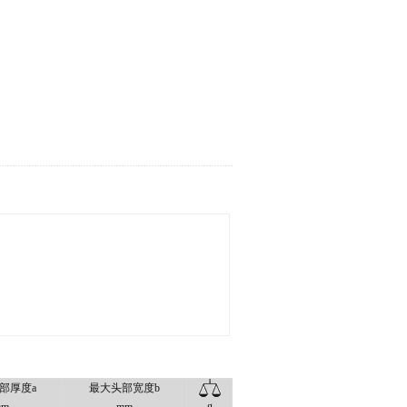
部厚度a
最大头部宽度b
g