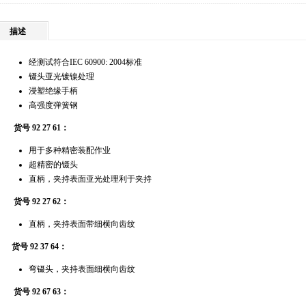
描述
经测试符合IEC 60900: 2004标准
镊头亚光镀镍处理
浸塑绝缘手柄
高强度弹簧钢
货号 92 27 61：
用于多种精密装配作业
超精密的镊头
直柄，夹持表面亚光处理利于夹持
货号 92 27 62：
直柄，夹持表面带细横向齿纹
货号 92 37 64：
弯镊头，夹持表面细横向齿纹
货号 92 67 63：