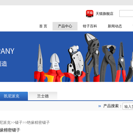
天猫旗舰店
首 页
产品中心
钳子百科
新闻动态
凯尼派克
兰士德
产品搜索：
尼派克
>>
镊子
>>
绝缘精密镊子
缘精密镊子