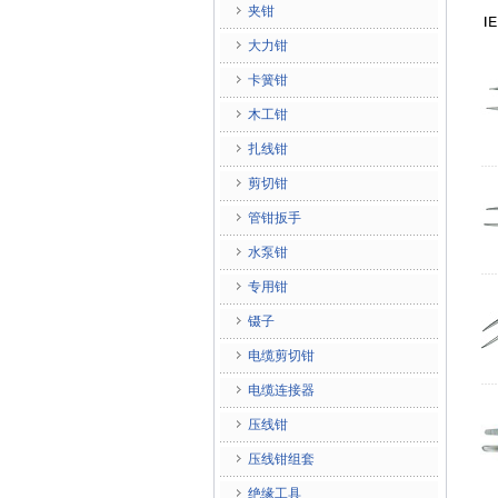
夹钳
大力钳
卡簧钳
木工钳
扎线钳
剪切钳
管钳扳手
水泵钳
专用钳
镊子
电缆剪切钳
电缆连接器
压线钳
压线钳组套
绝缘工具