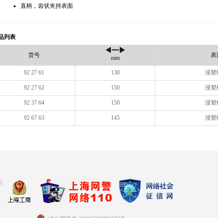
直柄，齿状夹持表面
品列表
货号
表
mm
92 27 61
130
浸塑
92 27 62
150
浸塑
92 37 64
150
浸塑
92 67 63
145
浸塑
司