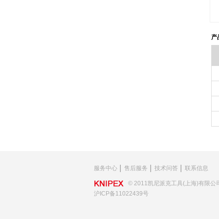
产
服务中心
│
售后服务
│
技术问答
│
联系信息
© 2011凯尼派克工具(上海)有限公
沪ICP备11022439号