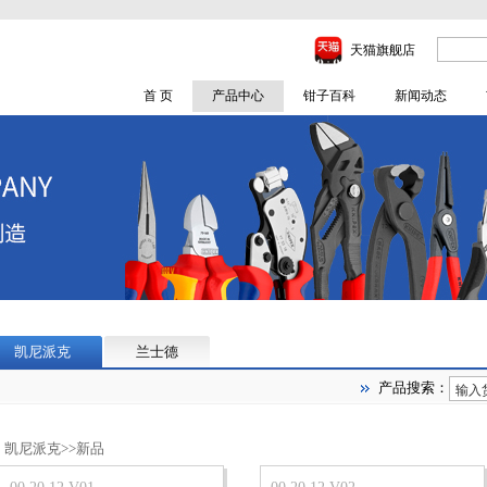
天猫旗舰店
首 页
产品中心
钳子百科
新闻动态
凯尼派克
兰士德
产品搜索：
凯尼派克
>>新品