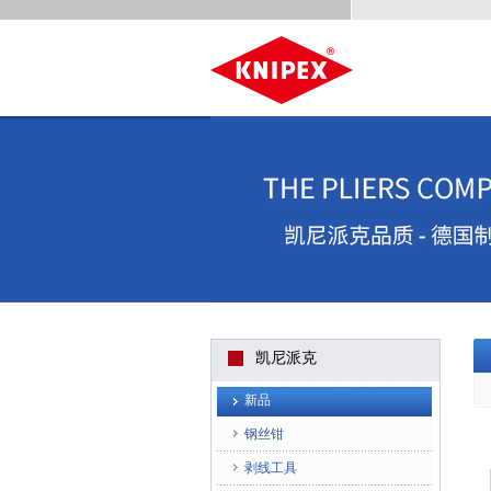
凯尼派克
新品
钢丝钳
剥线工具