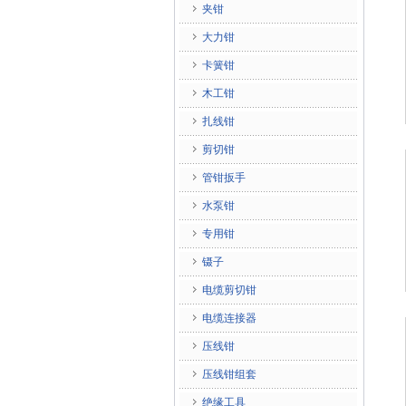
夹钳
大力钳
卡簧钳
木工钳
扎线钳
剪切钳
管钳扳手
水泵钳
专用钳
镊子
电缆剪切钳
电缆连接器
压线钳
压线钳组套
绝缘工具